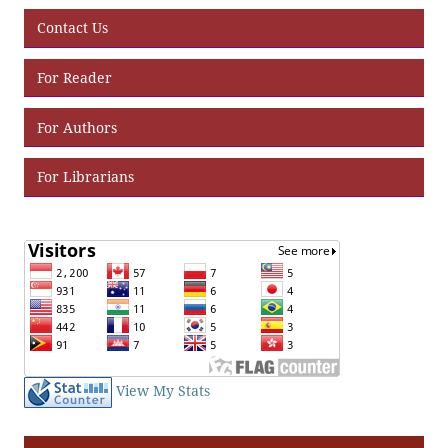
Contact Us
For Reader
For Authors
For Librarians
View My Stats